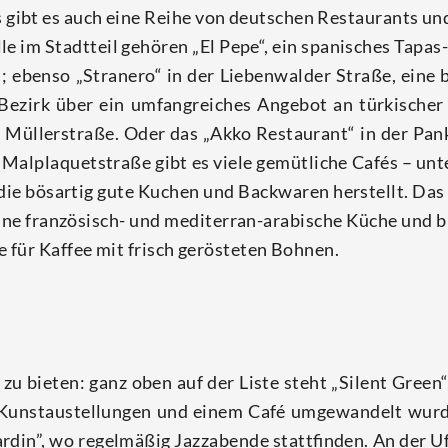
 gibt es auch eine Rei­he von deut­schen Restau­rants und
le im Stadt­teil gehö­ren „El Pepe“, ein spa­ni­sches Tapas-
eben­so „Stra­ne­ro“ in der Lie­ben­wal­der Stra­ße, eine b
der Bezirk über ein umfang­rei­ches Ange­bot an tür­ki­sc
r Mül­lerstra­ße. Oder das „Akko Restau­rant“ in der Pank
er Mal­plaquet­stra­ße gibt es vie­le gemüt­li­che Cafés – u
 die bös­ar­tig gute Kuchen und Back­wa­ren her­stellt. Das „
ine fran­zö­sisch- und medi­ter­ran-ara­bi­sche Küche und 
e für Kaf­fee mit frisch gerös­te­ten Bohnen.
 zu bie­ten: ganz oben auf der Lis­te steht „Silent Green“,
, Kunst­au­stel­lun­gen und einem Café umge­wan­delt wur­d
­din”, wo regel­mä­ßig Jazz­aben­de statt­fin­den. An der U