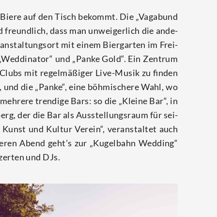
­ge Bie­re auf den Tisch bekommt. Die „Vaga­bund
nd freund­lich, dass man unwei­ger­lich die ande­
­an­stal­tungs­ort mit einem Bier­gar­ten im Frei­
„Wed­di­na­tor“ und „Pan­ke Gold“. Ein Zen­trum
 Clubs mit regel­mä­ßi­ger Live-Musik zu fin­den
ent, und die „Pan­ke“, eine böh­mi­sche­re Wahl, wo
h­re­re tren­di­ge Bars: so die „Klei­ne Bar“, in
erg, der die Bar als Aus­stel­lungs­raum für sei­
Kunst und Kul­tur Ver­ein“, ver­an­stal­tet auch
aue­ren Abend geht’s zur „Kugel­bahn Wed­ding“
­zer­ten und DJs.