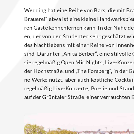
Wed­ding hat eine Rei­he von Bars, die mit Brau
Braue­rei“ etwa ist eine klei­ne Hand­werks­bier
ren Gäs­te ken­nen­ler­nen kann. In der Nähe der 
en, der von den Stu­den­ten sehr geschätzt wir
des Nacht­le­bens mit einer Rei­he von Innen­hö
sind. Dar­un­ter „Ani­ta Ber­ber“, eine stil­vol­l
sie regel­mä­ßig Open Mic Nights, Live-Kon­zer­t
der Hoch­stra­ße, und „The Fors­berg“, in der Ge
ne Wer­ke nutzt, aber auch köst­li­che Cock­tai
regel­mä­ßig Live-Kon­zer­te, Poe­sie und Sta
auf der Grün­ta­ler Stra­ße, einer ver­rauch­ten