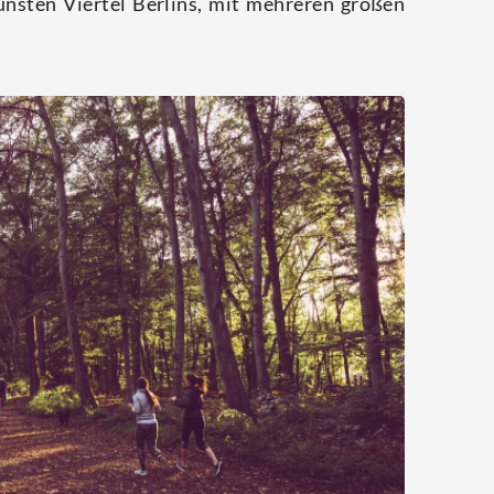
ns­ten Vier­tel Ber­lins, mit meh­re­ren gro­ßen