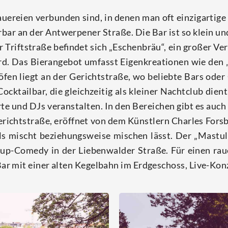
e­rei­en ver­bun­den sind, in denen man oft ein­zig­ar­ti
­bar an der Ant­wer­pe­ner Stra­ße. Die Bar ist so klein u
Trift­stra­ße befin­det sich „Eschen­bräu“, ein gro­ßer Ver
d. Das Bier­an­ge­bot umfasst Eigen­krea­tio­nen wie den 
­fen liegt an der Gericht­stra­ße, wo belieb­te Bars oder
e Cock­tail­bar, die gleich­zei­tig als klei­ner Nacht­club di
e und DJs ver­an­stal­ten. In den Berei­chen gibt es auch me
richt­stra­ße, eröff­net von dem Künst­lern Charles Fors­b
ls mischt bezie­hungs­wei­se mischen lässt. Der „Mas­tul 
n­dup-Come­dy in der Lie­ben­wal­der Stra­ße. Für einen r
 Bar mit einer alten Kegel­bahn im Erd­ge­schoss, Live-Kon