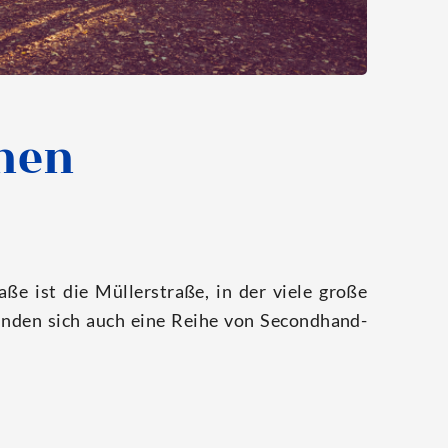
nen
ße ist die Mül­lerstra­ße, in der vie­le gro­ße
 fin­den sich auch eine Rei­he von Secondhand-