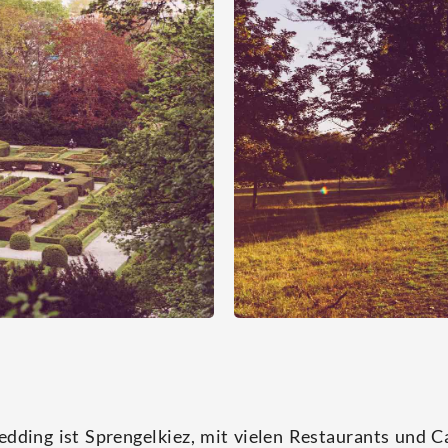
­ding ist Spren­gel­kiez, mit vie­len Restau­rants und C