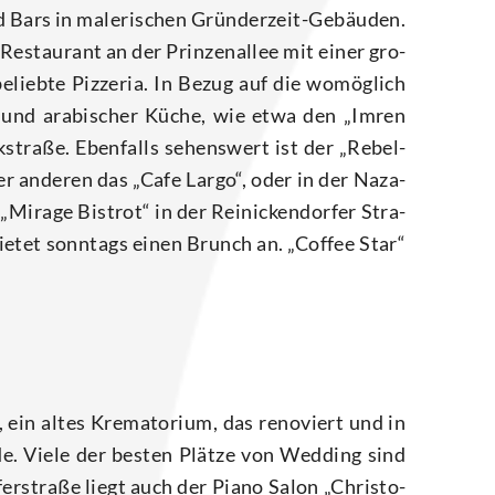
 Bars in male­ri­schen Grün­der­zeit-Gebäu­den.
Restau­rant an der Prin­zen­al­lee mit einer gro­
elieb­te Piz­ze­ria. In Bezug auf die womög­lich
her und ara­bi­scher Küche, wie etwa den „Imren
­stra­ße. Eben­falls sehens­wert ist der „Rebel­
nter ande­ren das „Cafe Lar­go“, oder in der Naza­
Mira­ge Bis­t­rot“ in der Rei­ni­cken­dor­fer Stra­
bie­tet sonn­tags einen Brunch an. „Cof­fee Star“
 ein altes Kre­ma­to­ri­um, das reno­viert und in
e. Vie­le der bes­ten Plät­ze von Wed­ding sind
fer­stra­ße liegt auch der Pia­no Salon „Chris­to­