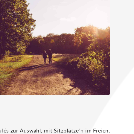
afés zur Aus­wahl, mit Sitzplätze´n im Frei­en,