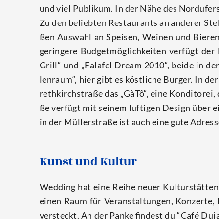
und viel Publi­kum. In der Nähe des Nord­ufers
Zu den belieb­ten Restau­rants an ande­rer Stel­
ßen Aus­wahl an Spei­sen, Wei­nen und Bie­ren; 
gerin­ge­re Bud­get­mög­lich­kei­ten ver­fügt 
Grill“ und „Fal­a­fel Dream 2010“, bei­de in de
len­raum“, hier gibt es köst­li­che Bur­ger. In d
reth­kirch­stra­ße das „GàTô“, eine Kon­di­to­rei,
ße ver­fügt mit sei­nem luf­ti­gen Design über e
in der Mül­lerstra­ße ist auch eine gute Adres­s
Kunst und Kultur
Wed­ding hat eine Rei­he neu­er Kul­tur­stät­ten
einen Raum für Ver­an­stal­tun­gen, Kon­zer­te
ver­steckt. An der Pan­ke fin­dest du “Café Dujar