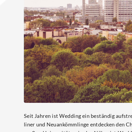
Seit Jah­ren ist Wed­ding ein bestän­dig auf­stre­
li­ner und Neu­an­kömm­lin­ge ent­de­cken den 