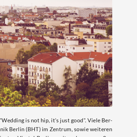
 "Wed­ding is not hip, it's just good". Vie­le Ber­
nik Ber­lin (BHT) im Zen­trum, sowie wei­te­ren