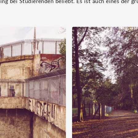
ding bei Stu­die­ren­den beliebt. Es ist auch eines der grü