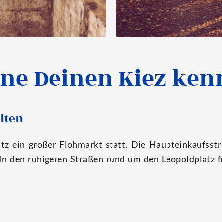
rne Deinen Kiez ken
iten
tz ein gro­ßer Floh­markt statt. Die Haupt­ein­kaufs­stra­
 In den ruhi­ge­ren Stra­ßen rund um den Leo­pold­platz