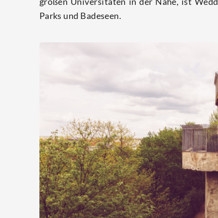
gro­ßen Uni­ver­si­tä­ten in der Nähe, ist Wed­
Parks und Badeseen.