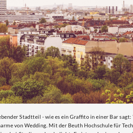
ben­der Stadt­teil - wie es ein Graf­fi­to in einer Bar sagt:
Charme von Wed­ding. Mit der Beuth Hoch­schu­le für Tech­