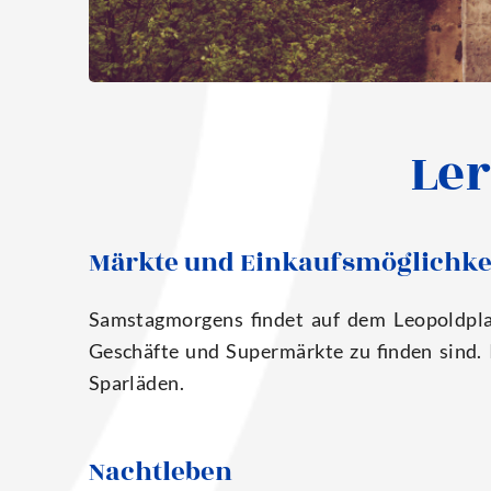
Le
Märkte und Einkaufsmöglichke
Sams­tag­mor­gens fin­det auf dem Leo­pold­pla
Geschäf­te und Super­märk­te zu fin­den sind.
Sparläden.
Nachtleben